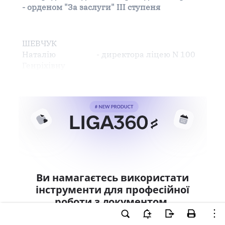
- орденом "За заслуги" III ступеня
ШЕВЧУК
Наталію
- директора ліцею N 100
Генріхівну
Ви намагаєтесь використати
інструменти для професійної
роботи з документом.
Ці можливості доступні тільки користувачам