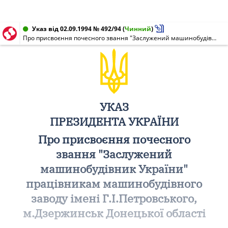
Указ від 02.09.1994 № 492/94
(
Чинний
)
Про присвоєння почесного звання "Заслужений машинобудівник України" працівникам машинобудівного заводу імені Г.І.Петровського, м.Дзержинськ Донецької області
УКАЗ
ПРЕЗИДЕНТА УКРАЇНИ
Про присвоєння почесного
звання "Заслужений
машинобудівник України"
працівникам машинобудівного
заводу імені Г.І.Петровського,
м.Дзержинськ Донецької області