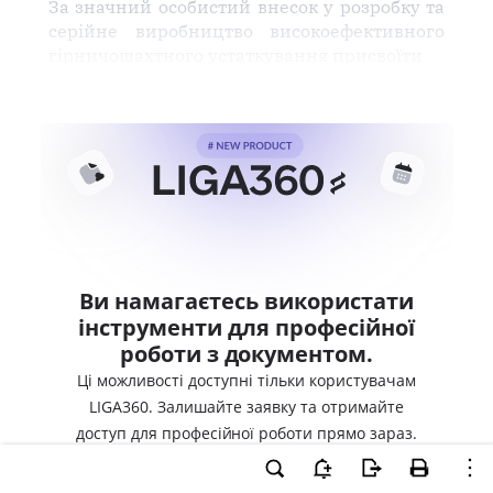
За значний особистий внесок у розробку та
серійне виробництво високоефективного
гірничошахтного устаткування присвоїти
Ви намагаєтесь використати
інструменти для професійної
роботи з документом.
Ці можливості доступні тільки користувачам
LIGA360. Залишайте заявку та отримайте
доступ для професійної роботи прямо зараз.