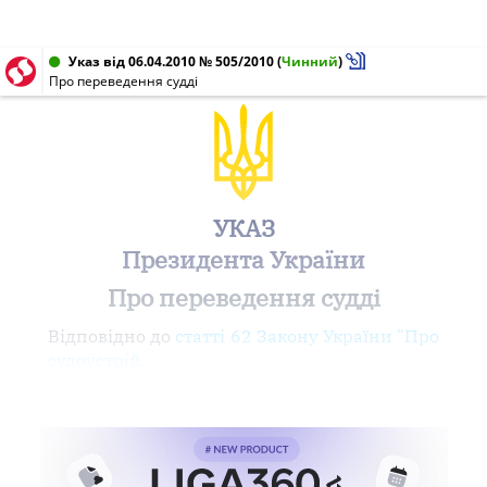
Указ від 06.04.2010 № 505/2010
(
Чинний
)
Про переведення судді
УКАЗ
Президента України
Про переведення судді
Відповідно до
статті 62 Закону України "Про
судоустрій