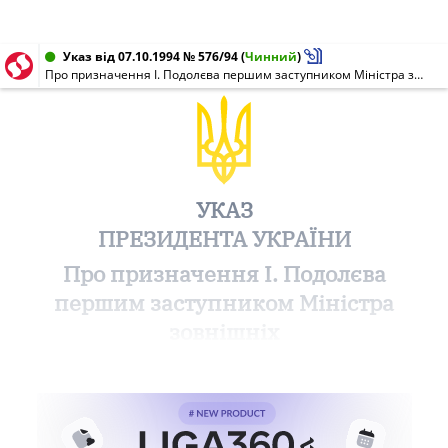
Указ від 07.10.1994 № 576/94
(
Чинний
)
Про призначення І. Подолєва першим заступником Міністра зовнішніх економічних зв'язків України
УКАЗ
ПРЕЗИДЕНТА УКРАЇНИ
Про призначення І. Подолєва
першим заступником Міністра
зовнішніх