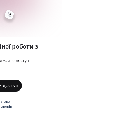
ної роботи з
римайте доступ
И ДОСТУП
актики
говорів