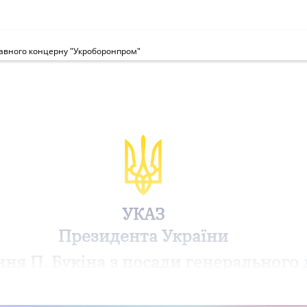
жавного концерну "Укроборонпром"
УКАЗ
Президента України
ння П. Букіна з посади генерального