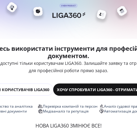
есь використати інструменти для професій
документом.
 доступні тільки користувачам LIGA360. Залишайте заявку та от
для професійної роботи прямо зараз.
 КОРИСТУВАЧІВ LIGA360
ХОЧУ СПРОБУВАТИ LIGA360 - ОТРИМАТ
ство та аналітика
Перевірка компаній та персон
Аналіз судової пр
ивні документи
Медіааналіз та репутація
Автоматизація до
НОВА LIGA360 ЗМІНЮЄ ВСЕ!