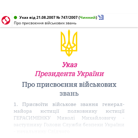
Указ від 21.08.2007 № 747/2007
(
Чинний
)
Про присвоєння військових звань
Указ
Президента України
Про присвоєння військових
звань
1. Присвоїти військове звання генерал-
майора юстиції полковнику юстиції
ГЕРАСИМЕНКУ Миколі Михайловичу -
заступнику Голови Служби безпеки України
- начальнику Слідчого