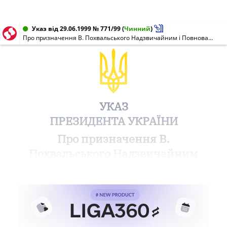
Указ від 29.06.1999 № 771/99
(
Чинний
)
Про призначення В. Похвальського Надзвичайним і Повноважним Послом України в Республіці Македонія
УКАЗ
ПРЕЗИДЕНТА УКРАЇНИ
Про призначення В.
Похвальського Надзвичайним