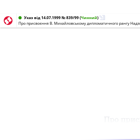
Указ від 14.07.1999 № 839/99
(
Чинний
)
Про присвоєння В. Михайловському дипломатичного рангу Надз
Про прис