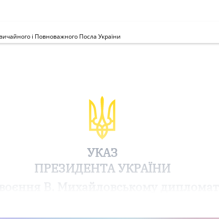
вичайного і Повноважного Посла України
УКАЗ
ПРЕЗИДЕНТА УКРАЇНИ
воєння В. Михайловському диплома