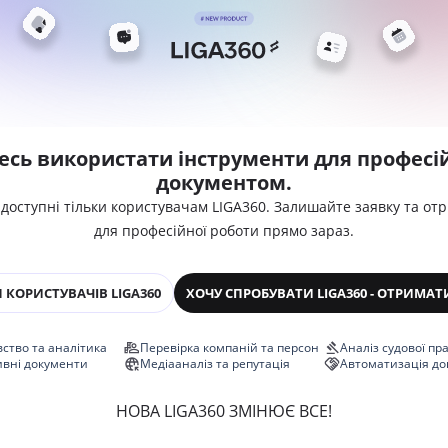
есь використати інструменти для професій
документом.
 доступні тільки користувачам LIGA360. Залишайте заявку та от
для професійної роботи прямо зараз.
 КОРИСТУВАЧІВ LIGA360
ХОЧУ СПРОБУВАТИ LIGA360 - ОТРИМАТ
ство та аналітика
Перевірка компаній та персон
Аналіз судової пр
ивні документи
Медіааналіз та репутація
Автоматизація до
НОВА LIGA360 ЗМІНЮЄ ВСЕ!