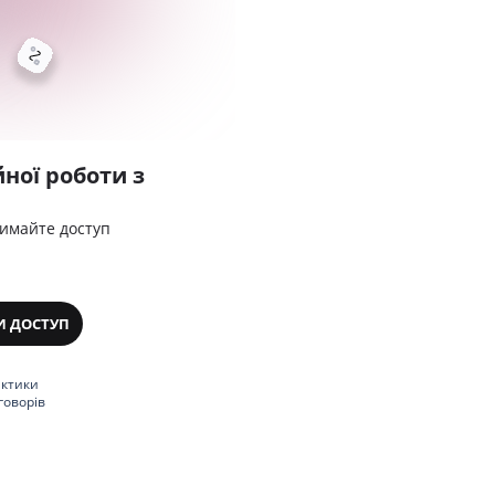
ної роботи з
римайте доступ
И ДОСТУП
актики
говорів