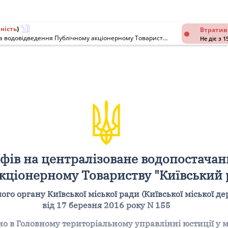
ність
)
Втратив
Про встановлення тарифів на централізоване водопостачання та водовідведення Публічному акціонерному Товариству "Київський радіозавод"
Не діє з 1
фів на централізоване водопостачан
кціонерному Товариству "Київський 
о органу Київської міської ради (Київської міської де
від 17 березня 2016 року N 155
о в Головному територіальному управлінні юстиції у мі