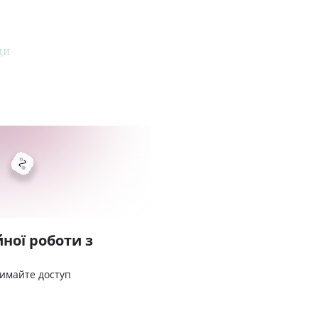
ди
ної роботи з
римайте доступ