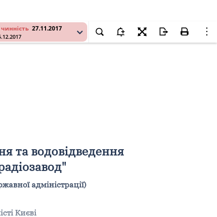
 чинність
27.11.2017
5.12.2017
ня та водовідведення
радіозавод"
ржавної адміністрації)
сті Києві