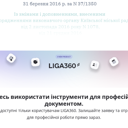
31 березня 2016 р. за N 37/1350
Із змінами і доповненнями, внесеними
орядженнями
виконавчого органу Київської міської ра
від 2 листопада 2016 року N 1078
,
від 21 грудня 2016
есь використати інструменти для професій
документом.
 доступні тільки користувачам LIGA360. Залишайте заявку та от
для професійної роботи прямо зараз.