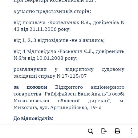
при секретарі Колесниковій В.В.,
з участю представників сторін:
від позивача -Костельнюк В.Я., довіренісь N
43 від 21.11.2006 року;
від 1, 2, 3 відповідачів -не з'явились;
від 4 відповідача -Раскевич Є.Л., довіреність
N б/н від 10.01.2008 року;
розглянувши у відкритому судовому
засіданні справу N 17/115/07
за позовом
Відкритого акціонерного
товариства "Райффайзен Банк Аваль"в особі
Миколаївської обласної дирекції, м.
Миколаїв, вул. Артилерійська, 19- а
До відповідачів:
1. Відкрите акціонерне товариство
"Агроекспорт", Миколаївська область, с.