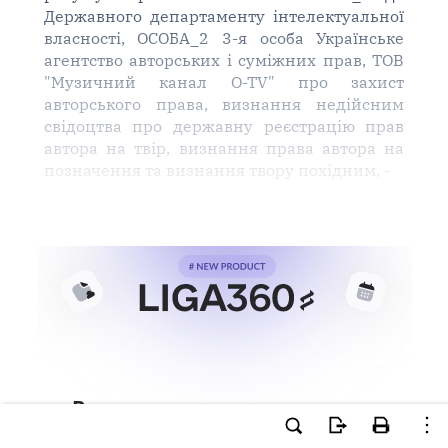
Державного департаменту інтелектуальної
власності, ОСОБА_2 3-я особа Українське
агентство авторських і суміжних прав, ТОВ
"Музичний канал O-TV" про захист
авторського права, визнання недійсним
свідоцтва про державну реєстрацію прав
автора на твір, визнання права автора на
позначення та визнання твору похідним, -
Ви намагаєтесь використати
інструменти для професійної