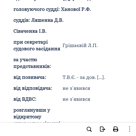
головуючого судді: Ханової Р.Ф.
суддів: Ляшенка Д.В.
Сіваченка І.В.
при секретарі
Грішаєвій Л.П.
судового засідання
за участю
представників:
від позивача:
Т.В.Є. - за дов. [...].
від відповідача:
не з'явився
від ВДВС:
не з'явився
розглянувши у
відкритому
судовому засіданні
Стаханівської
апеляційну скаргу
об'єднаної державної