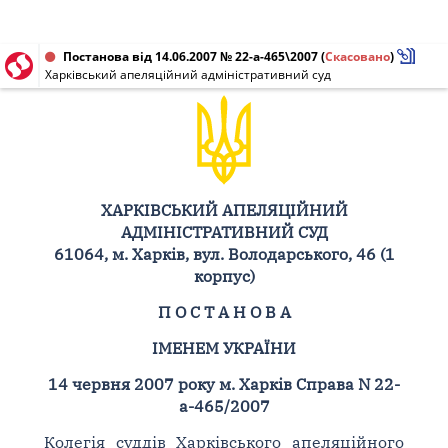
Постанова від 14.06.2007 № 22-а-465\2007
(
Скасовано
)
Харківський апеляційний адміністративний суд
ХАРКІВСЬКИЙ АПЕЛЯЦІЙНИЙ
АДМІНІСТРАТИВНИЙ СУД
61064, м. Харків, вул. Володарського, 46 (1
корпус)
П О С Т А Н О В А
ІМЕНЕМ УКРАЇНИ
14 червня 2007 року м. Харків Справа N 22-
а-465/2007
Колегія суддів Харківського апеляційного