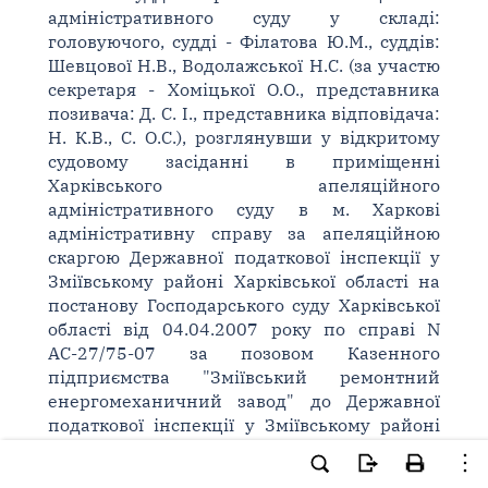
адміністративного суду у складі:
головуючого, судді - Філатова Ю.М., суддів:
Шевцової Н.В., Водолажської Н.С. (за участю
секретаря - Хоміцької О.О., представника
позивача: Д. С. І., представника відповідача:
Н. К.В., С. О.С.), розглянувши у відкритому
судовому засіданні в приміщенні
Харківського апеляційного
адміністративного суду в м. Харкові
адміністративну справу за апеляційною
скаргою Державної податкової інспекції у
Зміївському районі Харківської області на
постанову Господарського суду Харківської
області від 04.04.2007 року по справі N
АС-27/75-07 за позовом Казенного
підприємства "Зміївський ремонтний
енергомеханичний завод" до Державної
податкової інспекції у Зміївському районі
Харківської області про скасування
повідомлення-рішення, -