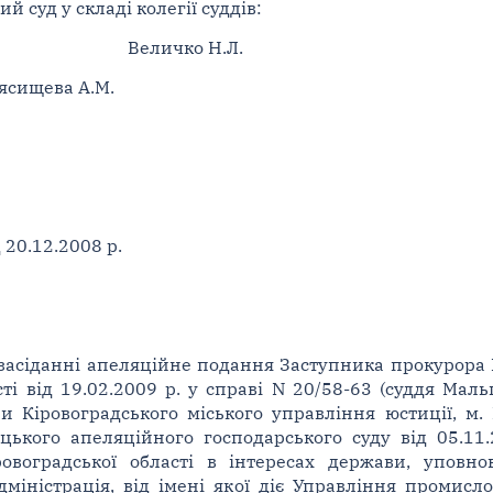
суд у складі колегії суддів:
Величко Н.Л.
М'ясищева А.М.
д 20.12.2008 р.
засіданні апеляційне подання Заступника прокурора К
ті від 19.02.2009 р. у справі N 20/58-63 (суддя Маль
и Кіровоградського міського управління юстиції, м.
ького апеляційного господарського суду від 05.11.
овоградської області в інтересах держави, уповн
міністрація, від імені якої діє Управління промисло