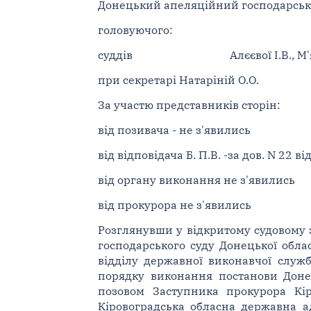
Донецький апеляційний господарський 
головуючого:
суддів
Алєєвої І.В., 
при секретарі Натаріній О.О.
За участю представників сторін:
від позивача - не з'явились
від відповідача Б. П.В. -за дов. N 22 ві
від органу виконання не з'явились
від прокурора не з'явились
Розглянувши у відкритому судовому 
господарського суду Донецької облас
відділу державної виконавчої служб
порядку виконання постанови Донец
позовом Заступника прокурора Кір
Кіровоградська обласна державна ад