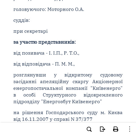
головуючого: Моторного О.А.
суддів:
при секретарі
за участю представників:
від позивача - І. І.П., Р. Т.О.,
від відповідача - П. М. М.,
розглянувши у відкритому судовому
засіданні апеляційну скаргу Акціонерної
енергопостачальної компанії "Київенерго"
в особі Структурного відокремленого
підрозділу "Енергозбут Київенерго"
на рішення Господарського суду м. Києва
від 16.11.2007 у справі N 37/377
за позовом
Акціонерної енергопостачальної