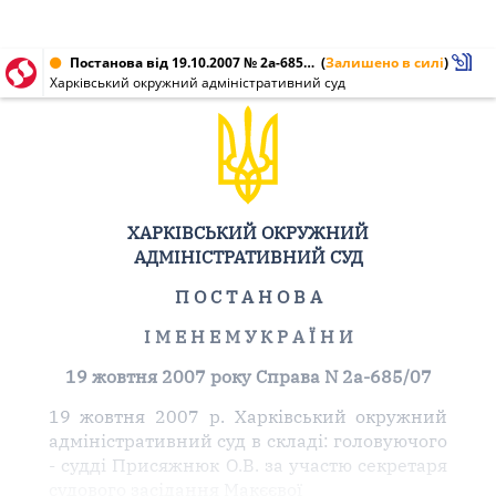
Постанова від 19.10.2007 № 2а-685/07
(
Залишено в силі
)
Харківський окружний адміністративний суд
ХАРКІВСЬКИЙ ОКРУЖНИЙ
АДМІНІСТРАТИВНИЙ СУД
П О С Т А Н О В А
І М Е Н Е М У К Р А Ї Н И
19 жовтня 2007 року Справа N 2а-685/07
19 жовтня 2007 р. Харківський окружний
адміністративний суд в складі: головуючого
- судді Присяжнюк О.В. за участю секретаря
судового засідання Макєєвої