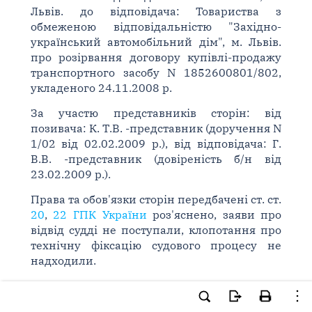
Львів. до відповідача: Товариства з
обмеженою відповідальністю "Західно-
український автомобільний дім", м. Львів.
про розірвання договору купівлі-продажу
транспортного засобу N 1852600801/802,
укладеного 24.11.2008 р.
За участю представників сторін: від
позивача: К. Т.В. -представник (доручення N
1/02 від 02.02.2009 р.), від відповідача: Г.
В.В. -представник (довіреність б/н від
23.02.2009 р.).
Права та обов'язки сторін передбачені ст. ст.
20
,
22 ГПК України
роз'яснено, заяви про
відвід судді не поступали, клопотання про
технічну фіксацію судового процесу не
надходили.
СУТЬ СПОРУ:
Товариство з обмеженою відповідальністю