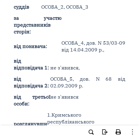
суддів
ОСОБА_2, ОСОБА_3
за участю
представників
сторін:
ОСОБА_4, дов. N 53/03-09
від позивача:
від 14.04.2009 р.,
від
відповідача 1:
не з'явився,
від
ОСОБА_5, дов. N 68 від
відповідача 2:
02.09.2009 р.
від третьої
не з'явився
особи:
1.Кримського
республіканського
розглянувши
підприємства "Виробниче
у відкритому
підприємство водопровідно-
судовому