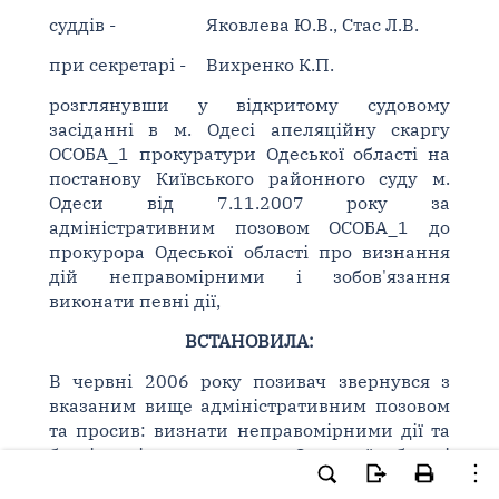
суддів -
Яковлева Ю.В., Стас Л.В.
при секретарі -
Вихренко К.П.
розглянувши у відкритому судовому
засіданні в м. Одесі апеляційну скаргу
ОСОБА_1 прокуратури Одеської області на
постанову Київського районного суду м.
Одеси від 7.11.2007 року за
адміністративним позовом ОСОБА_1 до
прокурора Одеської області про визнання
дій неправомірними і зобов'язання
виконати певні дії,
ВСТАНОВИЛА:
В червні 2006 року позивач звернувся з
вказаним вище адміністративним позовом
та просив: визнати неправомірними дії та
бездіяльність прокурора Одеської області
ОСОБА_2.; зобов'язати прокурора Одеської