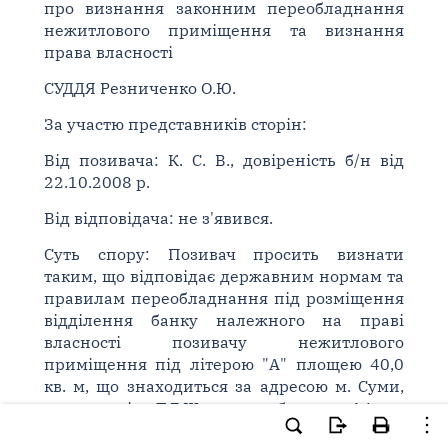
про визнання законним переобладнання
нежитлового приміщення та визнання
права власності
СУДДЯ Резниченко О.Ю.
За участю представників сторін:
Від позивача: К. С. В., довіреність б/н від
22.10.2008 р.
Від відповідача: не з'явився.
Суть спору: Позивач просить визнати
таким, що відповідає державним нормам та
правилам переобладнання під розміщення
відділення банку належного на праві
власності позивачу нежитлового
приміщення під літерою "А" площею 40,0
кв. м, що знаходиться за адресою м. Суми,
проспект ім. Т.Г.Шевченка, будинок 14, на
першому поверсі, а саме приміщень N 1