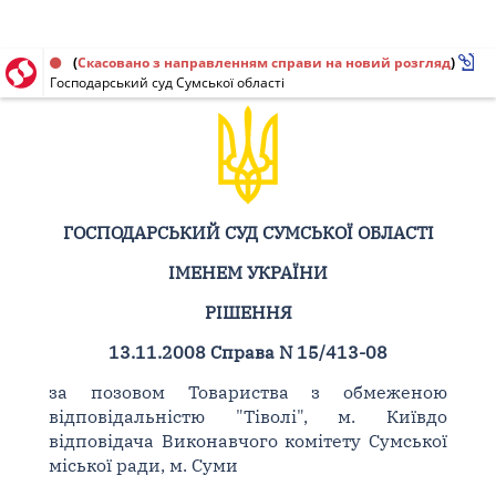
Рішення від 13.11.2008 № 15/413-08
(
Скасовано з направленням справи на новий розгляд
)
Господарський суд Сумської області
ГОСПОДАРСЬКИЙ СУД СУМСЬКОЇ ОБЛАСТІ
ІМЕНЕМ УКРАЇНИ
РІШЕННЯ
13.11.2008 Справа N 15/413-08
за позовом Товариства з обмеженою
відповідальністю "Тіволі", м. Київдо
відповідача Виконавчого комітету Сумської
міської ради, м. Суми