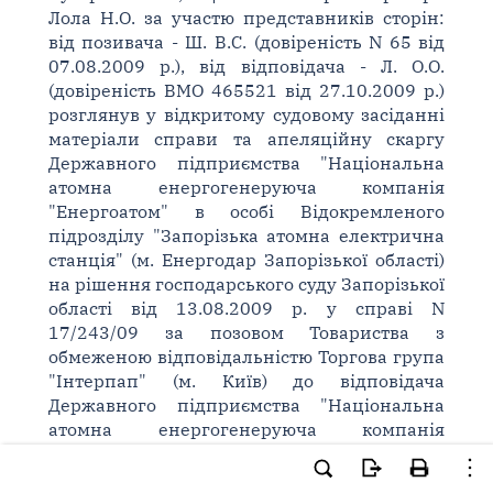
Лола Н.О. за участю представників сторін:
від позивача - Ш. В.С. (довіреність N 65 від
07.08.2009 р.), від відповідача - Л. О.О.
(довіреність ВМО 465521 від 27.10.2009 р.)
розглянув у відкритому судовому засіданні
матеріали справи та апеляційну скаргу
Державного підприємства "Національна
атомна енергогенеруюча компанія
"Енергоатом" в особі Відокремленого
підрозділу "Запорізька атомна електрична
станція" (м. Енергодар Запорізької області)
на рішення господарського суду Запорізької
області від 13.08.2009 р. у справі N
17/243/09 за позовом Товариства з
обмеженою відповідальністю Торгова група
"Інтерпап" (м. Київ) до відповідача
Державного підприємства "Національна
атомна енергогенеруюча компанія
"Енергоатом" в особі Відокремленого
підрозділу "Запорізька атомна електрична