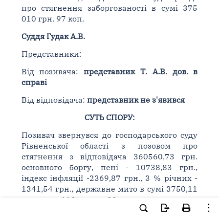
про стягнення заборгованості в сумі 375
010 грн. 97 коп.
Суддя Гудак А.В.
Представники:
Від позивача:
представник Т. А.В. дов. в
справі
Від відповідача:
представник не з'явився
СУТЬ СПОРУ:
Позивач звернувся до господарського суду
Рівненської області з позовом про
стягнення з відповідача 360560,73 грн.
основного боргу, пені - 10738,83 грн.,
індекс інфляції -2369,87 грн., 3 % річних -
1341,54 грн., державне мито в сумі 3750,11
грн. та 118 грн. 00 коп. витрати на
інформаційно-технічне забезпечення