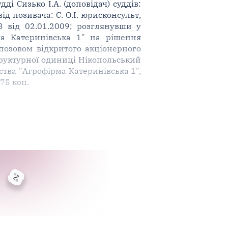
і Сизько І.А. (доповідач) суддів:
ід позивача: С. О.І. юрисконсульт,
 3 від 02.01.2009; розглянувши у
ма Катеринівська 1" на рішення
 позовом відкритого акціонерного
труктурної одиниці Нікопольський
тва "Агрофірма Катеринівська 1",
75 коп.