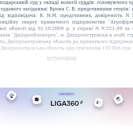
арський суд у складі колегії суддів: головуючого судд
 судового засідання: Врона С. В. представники сторін: в
від відповідача: Б. Н.М. представник, довіреність N
еляційну скаргу приватного підприємства "Агрофір
ої області від 01.10.2009 р. у справі N 9/221-09 за
нія "Дніпрообленерго", м. Дніпропетровськ в особі с
ь, Дніпропетровська область до приватного підприємс
 Дніпропетровська область про стягнення 130 506 грн. 
ВСТАНОВИВ: