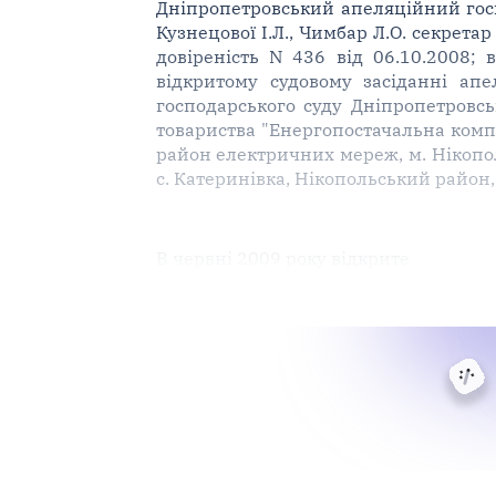
Дніпропетровський апеляційний господ
Кузнецової І.Л., Чимбар Л.О. секретар
довіреність N 436 від 06.10.2008; 
відкритому судовому засіданні ап
господарського суду Дніпропетровськ
товариства "Енергопостачальна компа
район електричних мереж, м. Нікопол
с. Катеринівка, Нікопольський район,
В червні 2009 року відкрите