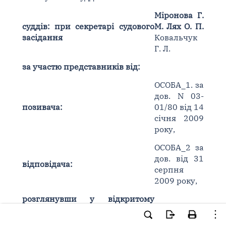
Міронова Г.
суддів: при секретарі судового
М. Лях О. П.
засідання
Ковальчук
Г. Л.
за участю представників від:
ОСОБА_1. за
дов. N 03-
позивача:
01/80 від 14
січня 2009
року,
ОСОБА_2 за
дов. від 31
відповідача:
серпня
2009 року,
розглянувши у відкритому
судовому засіданні апеляційну
скаргу
Донецького обласного