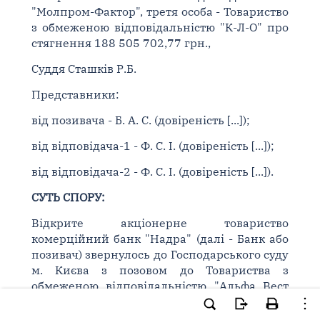
"Молпром-Фактор", третя особа - Товариство
з обмеженою відповідальністю "К-Л-О" про
стягнення 188 505 702,77 грн.,
Суддя Сташків Р.Б.
Представники:
від позивача - Б. А. С. (довіреність [...]);
від відповідача-1 - Ф. С. І. (довіреність [...]);
від відповідача-2 - Ф. С. І. (довіреність [...]).
СУТЬ СПОРУ:
Відкрите акціонерне товариство
комерційний банк "Надра" (далі - Банк або
позивач) звернулось до Господарського суду
м. Києва з позовом до Товариства з
обмеженою відповідальністю "Альфа Вест
Ойл Груп" (далі -ТОВ "Альфа Вест Ойл Груп"
або відповідач-1) та Товариства з