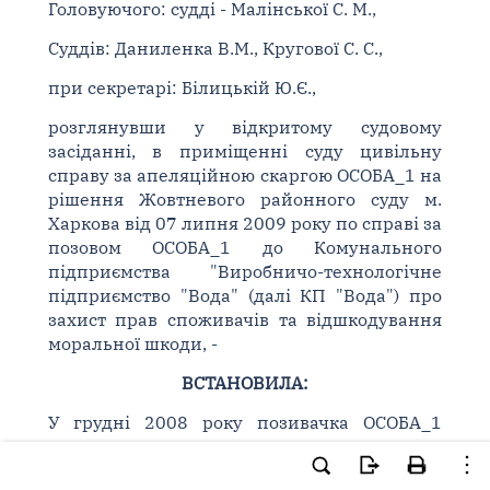
Головуючого: судді - Малінської С. М.,
Суддів: Даниленка В.М., Кругової С. С.,
при секретарі: Білицькій Ю.Є.,
розглянувши у відкритому судовому
засіданні, в приміщенні суду цивільну
справу за апеляційною скаргою ОСОБА_1 на
рішення Жовтневого районного суду м.
Харкова від 07 липня 2009 року по справі за
позовом ОСОБА_1 до Комунального
підприємства "Виробничо-технологічне
підприємство "Вода" (далі КП "Вода") про
захист прав споживачів та відшкодування
моральної шкоди, -
ВСТАНОВИЛА:
У грудні 2008 року позивачка ОСОБА_1
звернулася до суду з вищезазначеним
позовом, у якому вказувала на те, що з 2004