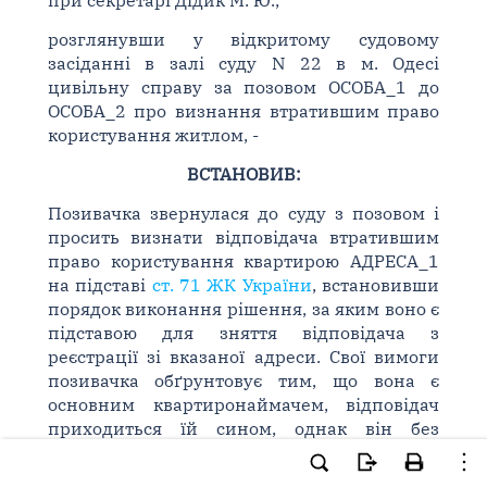
при секретарі Дідик М. Ю.,
розглянувши у відкритому судовому
засіданні в залі суду N 22 в м. Одесі
цивільну справу за позовом ОСОБА_1 до
ОСОБА_2 про визнання втратившим право
користування житлом, -
ВСТАНОВИВ:
Позивачка звернулася до суду з позовом і
просить визнати відповідача втратившим
право користування квартирою АДРЕСА_1
на підставі
ст. 71 ЖК України
, встановивши
порядок виконання рішення, за яким воно є
підставою для зняття відповідача з
реєстрації зі вказаної адреси. Свої вимоги
позивачка обґрунтовує тим, що вона є
основним квартиронаймачем, відповідач
приходиться їй сином, однак він без
поважних причин у квартирі не проживає,
мешкаючи з моменту реєстрації, тобто з