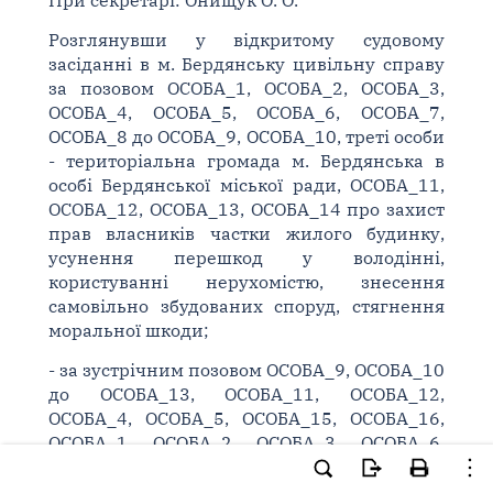
При секретарі: Онищук О. О.
Розглянувши у відкритому судовому
засіданні в м. Бердянську цивільну справу
за позовом ОСОБА_1, ОСОБА_2, ОСОБА_3,
ОСОБА_4, ОСОБА_5, ОСОБА_6, ОСОБА_7,
ОСОБА_8 до ОСОБА_9, ОСОБА_10, треті особи
- територіальна громада м. Бердянська в
особі Бердянської міської ради, ОСОБА_11,
ОСОБА_12, ОСОБА_13, ОСОБА_14 про захист
прав власників частки жилого будинку,
усунення перешкод у володінні,
користуванні нерухомістю, знесення
самовільно збудованих споруд, стягнення
моральної шкоди;
- за зустрічним позовом ОСОБА_9, ОСОБА_10
до ОСОБА_13, ОСОБА_11, ОСОБА_12,
ОСОБА_4, ОСОБА_5, ОСОБА_15, ОСОБА_16,
ОСОБА_1, ОСОБА_2, ОСОБА_3, ОСОБА_6,
ОСОБА_7, ОСОБА_8, територіальної громади
м. Бердянська про визнання права