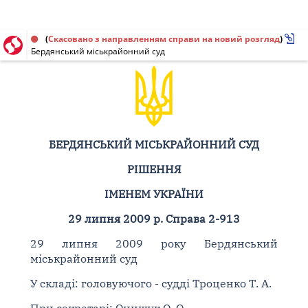
Рішення від 29.07.2009 № 2-913
(
Скасовано з направленням справи на новий розгляд
)
Бердянський міськрайонний суд
БЕРДЯНСЬКИЙ МІСЬКРАЙОННИЙ СУД
РІШЕННЯ
ІМЕНЕМ УКРАЇНИ
29 липня 2009 р. Справа 2-913
29 липня 2009 року Бердянський
міськрайонний суд
У складі: головуючого - судді Троценко Т. А.