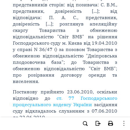
представників сторін: від позивача: С. В.М.,
представник, довіреність [...]; від
відповідача: П. А. С., представник,
довіреність [...]; розглянув апеляційну
скаргу Товариства з обмеженою
відповідальністю "Світ БМБ" на рішення
Господарського суду м. Києва від 19.04.2010
у справі N 36/47 () за позовом Товариства з
обмеженою відповідальністю "Дніпровська
плодоовочева база"; до Товариства з
обмеженою відповідальністю "Світ БМБ";
про розірвання договору оренди та
виселення.
Постанову прийнято 23.06.2010, оскільки
відповідно до
ст. 77 Господарського
процесуального кодексу України
засідання
суду відкладалось слуханням з 07.06.2010
до 23.06.2010.
Київський апеляційний господарський суд