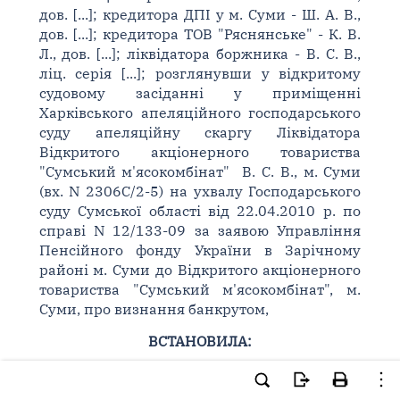
дов. [...]; кредитора ДПІ у м. Суми - Ш. А. В.,
дов. [...]; кредитора ТОВ "Ряснянське" - К. В.
Л., дов. [...]; ліквідатора боржника - В. С. В.,
ліц. серія [...]; розглянувши у відкритому
судовому засіданні у приміщенні
Харківського апеляційного господарського
суду апеляційну скаргу Ліквідатора
Відкритого акціонерного товариства
"Сумський м'ясокомбінат" В. С. В., м. Суми
(вх. N 2306С/2-5) на ухвалу Господарського
суду Сумської області від 22.04.2010 р. по
справі N 12/133-09 за заявою Управління
Пенсійного фонду України в Зарічному
районі м. Суми до Відкритого акціонерного
товариства "Сумський м'ясокомбінат", м.
Суми, про визнання банкрутом,
ВСТАНОВИЛА:
Ухвалою Господарського суду Сумської
області від 14.09.2009 р. було порушено