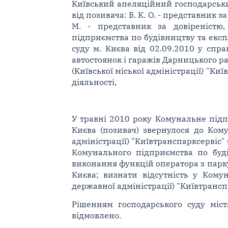
Київський апеляційний господарський 
від позивача: Б. К. О. - представник за
М. - представник за довіреністю
підприємства по будівництву та експ
суду м. Києва від 02.09.2010 у спра
автостоянок і гаражів Дарницького р
(Київської міської адміністрації) "Ки
діяльності,
У травні 2010 року Комунальне підп
Києва (позивач) звернулося до Кому
адміністрації) "Київтранспарксервіс"
Комунального підприємства по буді
виконання функцій оператора з парку
Києва; визнати відсутність у Комун
державної адміністрації) "Київтранс
Рішенням господарського суду міст
відмовлено.