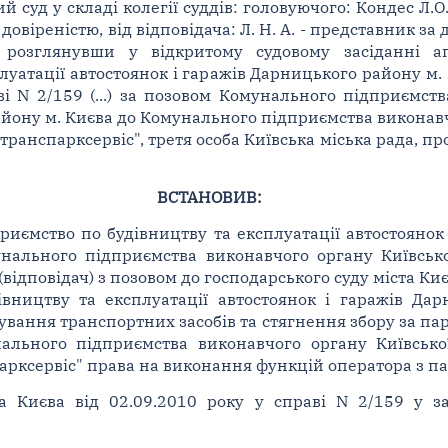
суд у складі колегії суддів: головуючого: Кондес Л.О.
 довіреністю, від відповідача: Л. Н. А. - представник за д
, розглянувши у відкритому судовому засіданні а
луатації автостоянок і гаражів Дарницького району м.
ві N 2/159 (...) за позовом Комунального підприємств
айону м. Києва до Комунального підприємства виконавч
ївтранспарксервіс", третя особа Київська міська рада, 
ВСТАНОВИВ:
риємство по будівництву та експлуатації автостоянок
нального підприємства виконавчого органу Київської
 (відповідач) з позовом до господарського суду міста К
вництву та експлуатації автостоянок і гаражів Да
вання транспортних засобів та стягнення збору за па
ального підприємства виконавчого органу Київської 
парксервіс" права на виконання функцій оператора з п
а Києва від 02.09.2010 року у справі N 2/159 у з