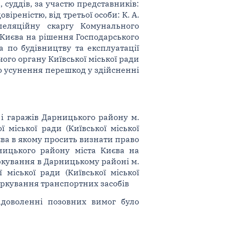
, суддів, за участю представників:
овіреністю, від третьої особи: К. А.
пеляційну скаргу Комунального
 Києва на рішення Господарського
а по будівництву та експлуатації
ого органу Київської міської ради
про усунення перешкод у здійсненні
 і гаражів Дарницького району м.
 міської ради (Київської міської
иєва в якому просить визнати право
рницького району міста Києва на
ркування в Дарницькому районі м.
міської ради (Київської міської
аркування транспортних засобів
адоволенні позовних вимог було