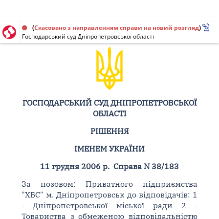
Рішення від 11.12.2006 № 38/183
(
Скасовано з направленням справи на новий розгляд
)
Господарський суд Дніпропетровської області
ГОСПОДАРСЬКИЙ СУД ДНІПРОПЕТРОВСЬКОЇ
ОБЛАСТІ
РІШЕННЯ
ІМЕНЕМ УКРАЇНИ
11 грудня 2006 р. Справа N 38/183
За позовом: Приватного підприємства
"ХБС" м. Дніпропетровськ до відповідачів: 1
- Дніпропетровської міської ради 2 -
Товариства з обмеженою відповідальністю