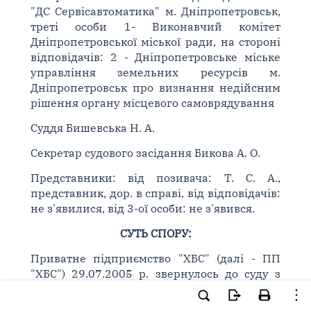
"ДС Сервісавтоматика" м. Дніпропетровськ,
треті особи 1- Виконавчий комітет
Дніпропетровської міської ради, на стороні
відповідачів: 2 - Дніпропетровське міське
управління земельних ресурсів м.
Дніпропетровськ про визнання недійсним
рішення органу місцевого самоврядування
Суддя Бишевська Н. А.
Секретар судового засідання Бикова А. О.
Представники: від позивача: Т. С. А.,
представник, дор. в справі, від відповідачів:
не з'явилися, від 3-ої особи: не з'явився.
СУТЬ СПОРУ:
Приватне підприємство "ХБС" (далі - ПП
"ХБС") 29.07.2005 р. звернулось до суду з
позовом до Дніпропетровської міської ради
та Виконкому Дніпропетровської міської