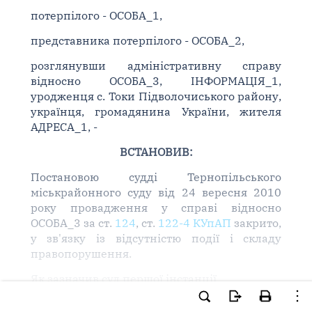
потерпілого - ОСОБА_1,
представника потерпілого - ОСОБА_2,
розглянувши адміністративну справу
відносно ОСОБА_3, ІНФОРМАЦІЯ_1,
уродженця с. Токи Підволочиського району,
українця, громадянина України, жителя
АДРЕСА_1, -
ВСТАНОВИВ:
Постановою судді Тернопільського
міськрайонного суду від 24 вересня 2010
року провадження у справі відносно
ОСОБА_3 за ст.
124
, ст.
122-4 КУпАП
закрито,
у зв'язку із відсутністю події і складу
правопорушення.
Як зазначив суд першої інстанції