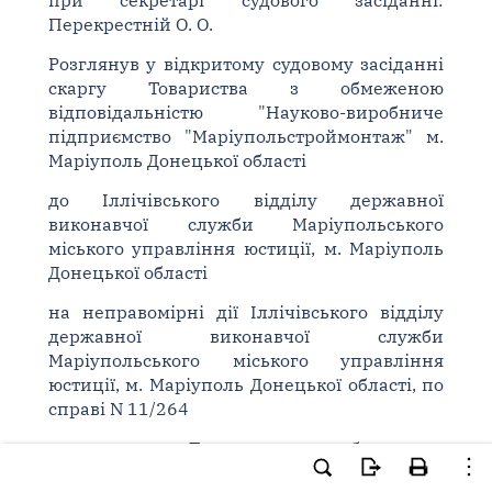
при секретарі судового засіданні:
Перекрестній О. О.
Розглянув у відкритому судовому засіданні
скаргу Товариства з обмеженою
відповідальністю "Науково-виробниче
підприємство "Маріупольстроймонтаж" м.
Маріуполь Донецької області
до Іллічівського відділу державної
виконавчої служби Маріупольського
міського управління юстиції, м. Маріуполь
Донецької області
на неправомірні дії Іллічівського відділу
державної виконавчої служби
Маріупольського міського управління
юстиції, м. Маріуполь Донецької області, по
справі N 11/264
за позовом: Товариства з обмеженою
відповідальністю "Науково-виробниче