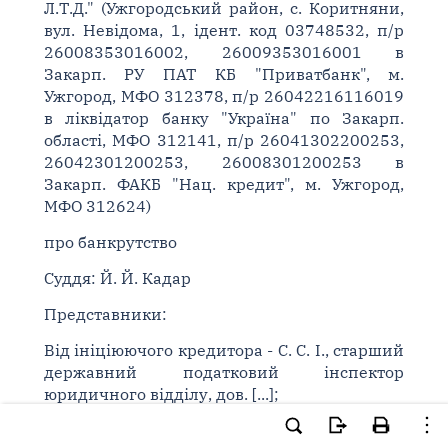
Л.Т.Д." (Ужгородський район, с. Коритняни,
вул. Невідома, 1, ідент. код 03748532, п/р
26008353016002, 26009353016001 в
Закарп. РУ ПАТ КБ "Приватбанк", м.
Ужгород, МФО 312378, п/р 26042216116019
в ліквідатор банку "Україна" по Закарп.
області, МФО 312141, п/р 26041302200253,
26042301200253, 26008301200253 в
Закарп. ФАКБ "Нац. кредит", м. Ужгород,
МФО 312624)
про банкрутство
Суддя: Й. Й. Кадар
Представники:
Від ініціюючого кредитора - С. С. І., старший
державний податковий інспектор
юридичного відділу, дов. [...];
Розпорядник майна - Р. А. А., арбітражний