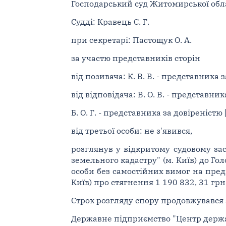
Господарський суд Житомирської облас
Судді: Кравець С. Г.
при секретарі: Пастощук О. А.
за участю представників сторін
від позивача: К. В. В. - представника за
від відповідача: В. О. В. - представника
Б. О. Г. - представника за довіреністю [.
від третьої особи: не з'явився,
розглянув у відкритому судовому за
земельного кадастру" (м. Київ) до Г
особи без самостійних вимог на предм
Київ) про стягнення 1 190 832, 31 грн
Строк розгляду спору продовжувався 
Державне підприємство "Центр держав