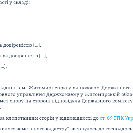
ті у складі:
 довіреністю [...],
 за довіреністю [...],
..],
сіданні в м. Житомирі справу за позовом Державного
оловного управління Держкомзему у Житомирській облас
ет спору на стороні відповідача Державного комітету 
.
за клопотанням сторін у відповідності до
ст. 69 ГПК Ук
ного земельного кадастру" звернулось до господарськ