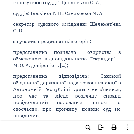
головуючого судді: Щепанської О. А.,
суддів: Ілюхіної Г. П., Санакоєвої М. А.
секретар судового засідання: Шелемет'єва
О. В.
за участю представників сторін:
представника позивача: Товариства з
обмеженою відповідальністю "Укрлідер" -
М. О. А. довіреність [...];
представника відповідача: Сакської
об'єднаної державної податкової інспекції в
Автономній Республіці Крим - не з'явився,
про час та місце розгляду справи
повідомлений належним чином та
своєчасно, про причину неявки суд не
повідомив;
розглянувши апеляційні скарги Сакської
об'єднаної Державної податкової інспекції в