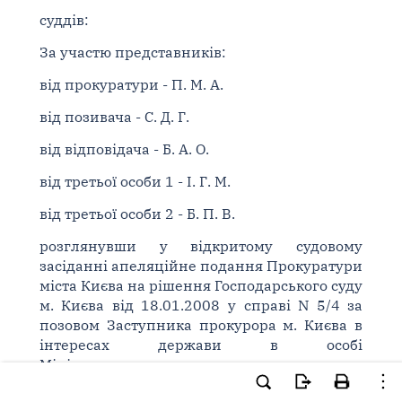
суддів:
За участю представників:
від прокуратури - П. М. А.
від позивача - С. Д. Г.
від відповідача - Б. А. О.
від третьої особи 1 - І. Г. М.
від третьої особи 2 - Б. П. В.
розглянувши у відкритому судовому
засіданні апеляційне подання Прокуратури
міста Києва на рішення Господарського суду
м. Києва від 18.01.2008 у справі N 5/4 за
позовом Заступника прокурора м. Києва в
інтересах держави в особі
Міністерстваохорони навколишнього
природного середовища України до