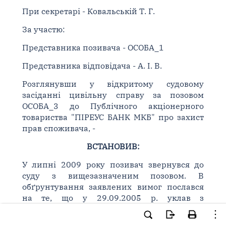
При секретарі - Ковальській Т. Г.
За участю:
Представника позивача - ОСОБА_1
Представника відповідача - А. І. В.
Розглянувши у відкритому судовому
засіданні цивільну справу за позовом
ОСОБА_3 до Публічного акціонерного
товариства "ПІРЕУС БАНК МКБ" про захист
прав споживача, -
ВСТАНОВИВ:
У липні 2009 року позивач звернувся до
суду з вищезазначеним позовом. В
обґрунтування заявлених вимог послався
на те, що у 29.09.2005 р. уклав з
відповідачем депозитний договір N Д/05-
45/ГО, на виконання якого вніс на