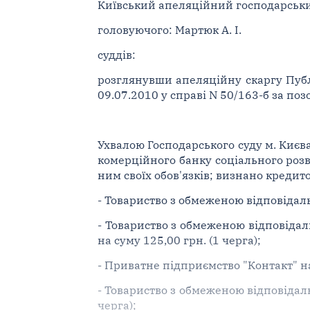
Київський апеляційний господарський 
головуючого: Мартюк А. І.
суддів:
розглянувши апеляційну скаргу Публ
09.07.2010 у справі N 50/163-б за по
Ухвалою Господарського суду м. Києва
комерційного банку соціального розв
ним своїх обов'язків; визнано креди
- Товариство з обмеженою відповідальн
- Товариство з обмеженою відповідаль
на суму 125,00 грн. (1 черга);
- Приватне підприємство "Контакт" на 
- Товариство з обмеженою відповідаль
черга);