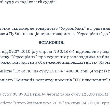
суд у складі колегії суддів:
ічне акціонерне товариство "Укрсоцбанк" на рішення 
зовом Публічне акціонерне товариство "Укрсоцбанк" до 
ВСТАНОВИВ:
 від 09.07.2010 р. у справі N 50/163-б відмовлено у з
итку "Укрсоцбанк" про усунення розпорядника майна б
торами Товариства з обмеженою відповідальністю "Харкі
істю "ТМ-МСК" на суму 151 747 400,00 грн. (4 черга) та
ністю "Компанія розвитку проектів "ПХ Інженеринг" на
суму 38 878,11 грн. (4 черга) та на суму 125,00 грн. (1 
ністю "Інтербудкомплекс 2005" на суму 94 700,00 грн. (