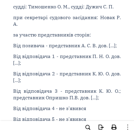
судді: Тимошенко О. М., судді: Дужич С. П.
при секретарі судового засідання: Новак Р.
А.
за участю представників сторін:
Від позивача - представник А. С. В. дов. [...];
Від відповідача 1 - представник П. Н. О. дов.
[...];
Від відповідача 2 - представник К. Ю. О. дов.
[...];
Від відповідача 3 - представник К. Ю. О.;
представник Опришко П.В. дов. [...];
Від відповідача 4 - не з'явився
Від відповідача 5 - не з'явився
Від третьої особи - не з'явився