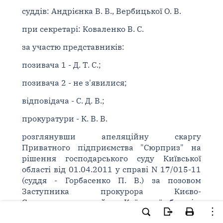
суддів: Андрієнка В. В., Вербицької О. В.
при секретарі: Коваленко В. С.
за участю представників:
позивача 1 - Д. Т. С.;
позивача 2 - не з'явилися;
відповідача - С. Д. В.;
прокуратури - К. В. В.
розглянувши апеляційну скаргу
Приватного підприємства "Сюрприз" на
рішення господарського суду Київської
області від 01.04.2011 у справі N 17/015-11
(суддя - Горбасенко П. В.) за позовом
Заступника прокурора Києво-
Святошинського району Київської області в
інтересах держави в особі Інспекції