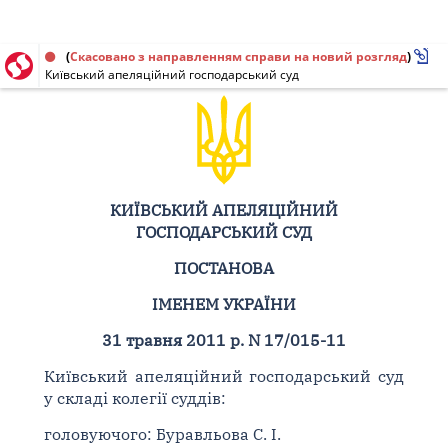
Постанова від 31.05.2011 № 17/015-11
(
Скасовано з направленням справи на новий розгляд
)
Київський апеляційний господарський суд
КИЇВСЬКИЙ АПЕЛЯЦІЙНИЙ
ГОСПОДАРСЬКИЙ СУД
ПОСТАНОВА
ІМЕНЕМ УКРАЇНИ
31 травня 2011 р. N 17/015-11
Київський апеляційний господарський суд
у складі колегії суддів:
головуючого: Буравльова С. І.