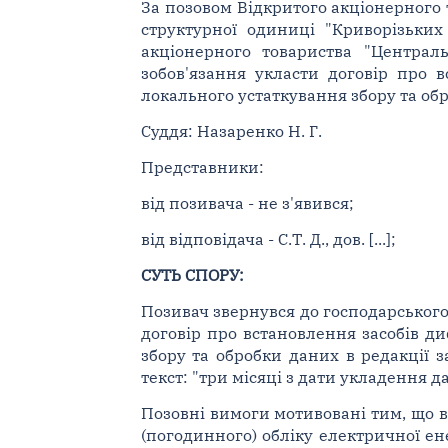
За позовом Відкритого акціонерного 
структурної одиниці "Криворізьких
акціонерного товариства "Централь
зобов'язання укласти договір про в
локального устаткування збору та об
Суддя: Назаренко Н. Г.
Представники:
від позивача - не з'явився;
від відповідача - С.Т. Д., дов. [...];
СУТЬ СПОРУ:
Позивач звернувся до господарського 
договір про встановлення засобів ди
збору та обробки даних в редакції за
текст: "три місяці з дати укладення д
Позовні вимоги мотивовані тим, що в
(погодинного) обліку електричної ен