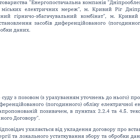
товариства "Енергопостачальна компанія "Дніпрооблене
 міських електричних мереж", м. Кривий Ріг Дніпр
ний гірничо-збагачувальний комбінат", м. Кривий 
становлення засобів диференційованого (погодинного
робки даних.
суду з позовом (з урахуванням уточнень до нього) про
ференційованого (погодинного) обліку електричної ен
пропонованій позивачем, в пунктах 2.2.4 та 4.5. текс
аного Договору".
ідповідач ухиляється від укладення договору про вст
ергії та локального устаткування збору та обробки да