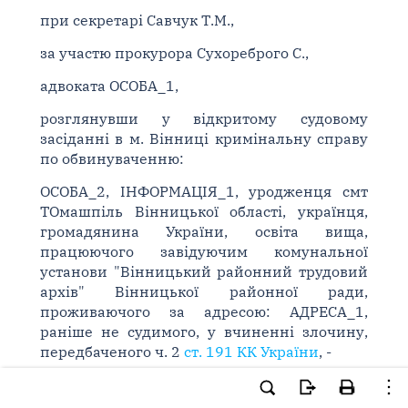
при секретарі Савчук Т.М.,
за участю прокурора Сухореброго С.,
адвоката ОСОБА_1,
розглянувши у відкритому судовому
засіданні в м. Вінниці кримінальну справу
по обвинуваченню:
ОСОБА_2, ІНФОРМАЦІЯ_1, уродженця смт
ТОмашпіль Вінницької області, українця,
громадянина України, освіта вища,
працюючого завідуючим комунальної
установи "Вінницький районний трудовий
архів" Вінницької районної ради,
проживаючого за адресою: АДРЕСА_1,
раніше не судимого, у вчиненні злочину,
передбаченого ч. 2
ст. 191 КК України
, -
ВСТАНОВИВ: