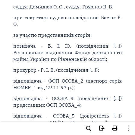
суддя: Демидюк О. О., суддя: Грязнов В. В.
при секретарі судового засідання: Басюк Р.
О.
за участю представників сторін:
позивача - Б. І. Ю. (посвідчення [...])
Регіональне відділення Фонду державного
майна України по Рівненській області;
прокурор - Р. І. В. (посвідчення [...]);
відповідача - ФОП ОСОБА_2 (паспорт серія
НОМЕР_1 від 29.11.97 р.);
відповідача - ОСОБА_3 (посвідчення [...])
представник ФОП ОСОБА_4;
відповідача - ОСОБА_5 (довіреність [...])
представники ДП "Укр-Петроль Плюс";
відповідача - не з'явився ТОВ "Анвіолія";