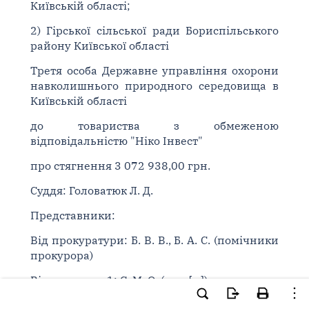
Київській області;
2) Гірської сільської ради Бориспільського
району Київської області
Третя особа Державне управління охорони
навколишнього природного середовища в
Київській області
до товариства з обмеженою
відповідальністю "Ніко Інвест"
про стягнення 3 072 938,00 грн.
Суддя: Головатюк Л. Д.
Представники:
Від прокуратури: Б. В. В., Б. А. С. (помічники
прокурора)
Від позивача-1: С. М. О. (дов. [...])
Від позивача-2: не з'явився