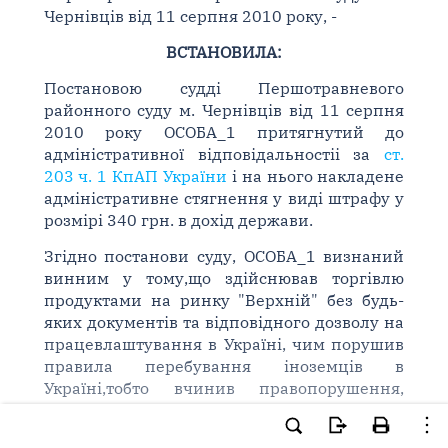
Чернівців від 11 серпня 2010 року, -
ВСТАНОВИЛА:
Постановою судді Першотравневого
районного суду м. Чернівців від 11 серпня
2010 року ОСОБА_1 притягнутий до
адміністративної відповідальностіі за
ст.
203 ч. 1 КпАП України
і на нього накладене
адміністративне стягнення у виді штрафу у
розмірі 340 грн. в дохід держави.
Згідно постанови суду, ОСОБА_1 визнаний
винним у тому,що здійснював торгівлю
продуктами на ринку "Верхній" без будь-
яких документів та відповідного дозволу на
працевлаштування в Україні, чим порушив
правила перебування іноземців в
Україні,тобто вчинив правопорушення,
передбачене
ст. 203 ч. 1 КпАП України
.
На вказану постанову ОСОБА_1 подав