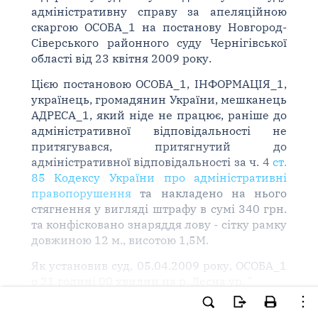
адміністративну справу за апеляційною
скаргою ОСОБА_1 на постанову Новгород-
Сіверського районного суду Чернігівської
області від 23 квітня 2009 року.
Цією постановою ОСОБА_1, ІНФОРМАЦІЯ_1,
українець, громадянин України, мешканець
АДРЕСА_1, який ніде не працює, раніше до
адміністративної відповідальності не
притягувався, притягнутий до
адміністративної відповідальності за ч. 4
ст.
85 Кодексу України про адміністративні
правопорушення
та накладено на нього
стягнення у вигляді штрафу в сумі 340 грн.
та конфісковано знаряддя лову - сітку рамку
довжиною 12 м., висотою 1,5М.
Як установив суд, 05.04.2009 року, ОСОБА_1
о 21 годині 00 хвилин на р. Десна ур. "