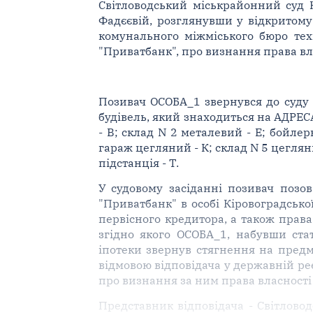
Світловодський міськрайонний суд Кі
Фадєєвій, розглянувши у відкритому
комунального міжміського бюро тех
"Приватбанк", про визнання права вла
Позивач ОСОБА_1 звернувся до суду 
будівель, який знаходиться на АДРЕСА
- В; склад N 2 металевий - Е; бойлер
гараж цегляний - К; склад N 5 цеглян
підстанція - Т.
У судовому засіданні позивач позо
"Приватбанк" в особі Кіровоградсько
первісного кредитора, а також права
згідно якого ОСОБА_1, набувши ста
іпотеки звернув стягнення на предм
відмовою відповідача у державній реє
про визнання за ним права власності
Представник відповідача - Світловод