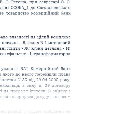
. О. Регеша, при секретарі О. О.
зовом ОСОБА_1 до Світловодського
рне товариство комерційний банк
раво власності на цілий комплекс
 цегляна - Б; склад N 1 металевий
нні плити - Ж; кузня цегляна - И;
ння асфальтне - І; трансформаторна
н уклав із ЗАТ Комерційний банк
ми якого до нього перейшли права
іпотеки N 35 від 29.04.2005 року,
екодавця, в силу п. 29 договору
 на предмет іпотеки. В зв'язку з
, він звернувся до суду з позовом
нтаризації у судове засідання не