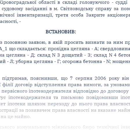
ровоградської області в складі головуючого - судді В
 судовому засіданні в м. Світловодську справу за по
нічної інвентаризації, третя особа Закрите акціоне
сності, -
ВСТАНОВИВ:
з позовною заявою, в якій просить визнати за ним п
_1 що складається: прохідна цегляна - А; свердловина
на цегляна - Д; склад N 3 дощатий - З; склад N 4 бето
ий - Л; уборна цегляна - Г; огорожа бетонна - N; моще
в підтримав, пояснивши, що 7 серпня 2006 року ві
ї філії договір відступлення права вимоги, за умова
 первісного іпотекодержателя відповідно до договору 
тус іпотекодержателя та письмово повідомивши іпот
ет іпотеки шляхом переходу до нього права власності
страції за позивачем права власності на вказане майно
 на це майно.
ського комунального міжміського бюро технічної інве