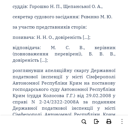
суддів: Горошко Н. П., Щепанської О. А.,
секретар судового засідання: Рєвєнко М. Ю.
за участю представників сторін:
позивача: Н. Н. О., довіреність [...];
відповідача: М. С. В., керівник
(повноваження перевірені), Б. В. В.,
довіреність [...];
розглянувши апеляційну скаргу Державної
податкової інспекції у місті Сімферополі
Автономної Республіки Крим на постанову
господарського суду Автономної Республіки
Крим (суддя Колосова Г.Г.) від 29.02.2008 у
справі N 2-24/2322-2008А за поданням
Державної податкової інспекції у місті
Сімферополі Автономної Республіки Крим
(вул. М. Залки, 1/9, місто Сімферополь,
95053) до товариства з обмеженою